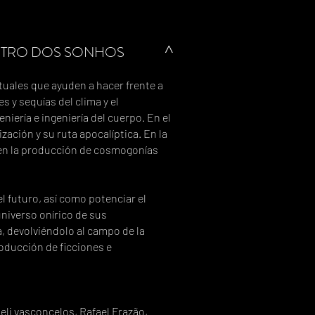
STRO DOS SONHOS
^
uales que ayuden a hacer frente a
s y sequías del clima y el
iería e ingeniería del cuerpo. En el
zación y su ruta apocalíptica. En la
Y en la producción de cosmogonías
l futuro, así como potenciar el
universo onírico de sus
a, devolviéndolo al campo de la
roducción de ficciones e
eli vasconcelos, Rafael Frazão,