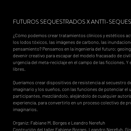
FUTUROS SEQUESTRADOS X ANTTI-SEQUE
¿Cómo podemos crear tratamientos clínicos y estéticos act
los lodos tóxicos, las imágenes de carbono, las inundacione
pensamiento? Pensamos en la ingeniería del futuro: geoingen
devenir creativo para escapar del modelo fracasado de civili
urgencia del meta-reciclaje en el campo de las ficciones. 
libres.
Queríamos crear dispositivos de resistencia al secuestro de
imaginario y los sueños, con las funciones de potenciar el 
participantes, mezclándolo, alejándolo de cualquier autorí
experiencia, para convertirlo en un proceso colectivo de p
imaginarios.
Organiz: Fabiane M. Borges e Leandro Nerefuh
Contrución del taller Fabiene Borges, Leandro Nerefuh, Gis