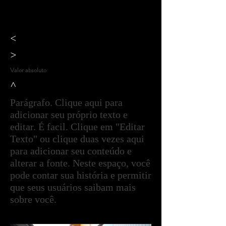
<
>
Valor absoluto
^
Parágrafo. Clique aqui para
adicionar seu próprio texto e
editar. É facil. Clique em "Editar
Texto" ou clique duas vezes aqui
para adicionar seu conteúdo e
alterar a fonte. Neste espaço, você
pode contar sua história e permitir
que seus usuários saibam mais
sobre você.